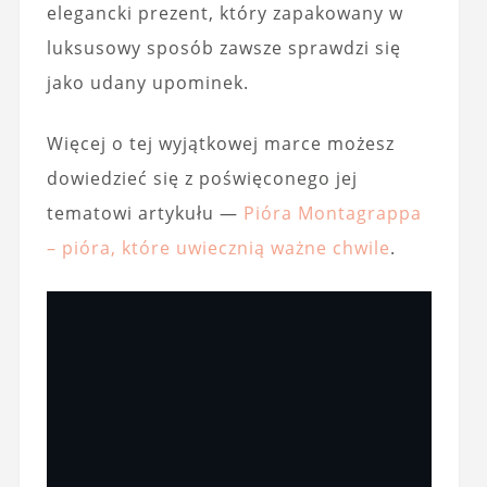
elegancki prezent, który zapakowany w
luksusowy sposób zawsze sprawdzi się
jako udany upominek.
Więcej o tej wyjątkowej marce możesz
dowiedzieć się z poświęconego jej
tematowi artykułu —
Pióra Montagrappa
– pióra, które uwiecznią ważne chwile
.