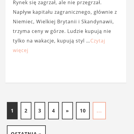
Rynek się zagrzał, ale nie przegrzał.
Napływ kapitału zagranicznego, głównie z
Niemiec, Wielkiej Brytanii i Skandynawii,
trzyma ceny w górze. Ludzie kupują nie
tylko na wakacje, kupują styl …
Czytaj
więcej
1
2
3
4
»
10
...
OSTATNIA »