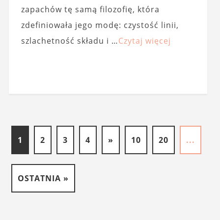
zapachów tę samą filozofię, która
zdefiniowała jego modę: czystość linii,
szlachetność składu i …
Czytaj więcej
1
2
3
4
»
10
20
...
OSTATNIA »