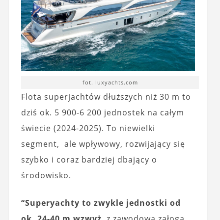
fot. luxyachts.com
Flota superjachtów dłuższych niż 30 m to
dziś ok. 5 900-6 200 jednostek na całym
świecie (2024-2025). To niewielki
segment, ale wpływowy, rozwijający się
szybko i coraz bardziej dbający o
środowisko.
“Superyachty to zwykle jednostki od
ok. 24-40 m wzwyż
, z zawodową załogą,