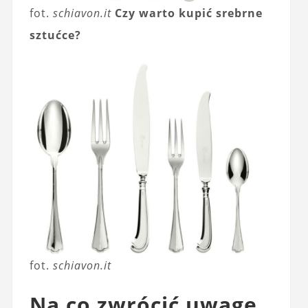
fot.
schiavon.it
Czy warto kupić srebrne
sztućce?
fot.
schiavon.it
Na co zwrócić uwagę