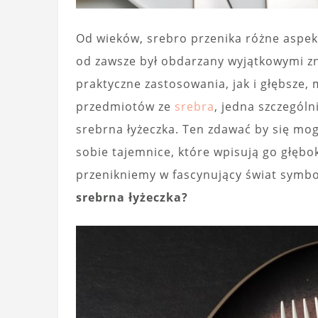
Od wieków, srebro przenika różne aspekt
od zawsze był obdarzany wyjątkowymi z
praktyczne zastosowania, jak i głębsze
przedmiotów ze
srebra
, jedna szczegól
srebrna łyżeczka. Ten zdawać by się mog
sobie tajemnice, które wpisują go głębo
przenikniemy w fascynujący świat symbo
srebrna łyżeczka?