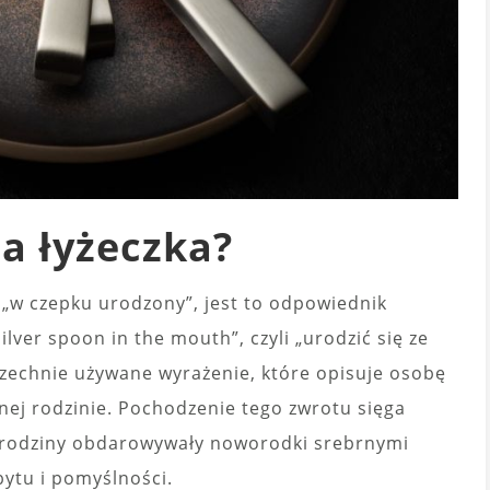
a łyżeczka?
„w czepku urodzony”, jest to odpowiednik
ilver spoon in the mouth”, czyli „urodzić się ze
szechnie używane wyrażenie, które opisuje osobę
ej rodzinie. Pochodzenie tego zwrotu sięga
 rodziny obdarowywały noworodki srebrnymi
bytu i pomyślności.