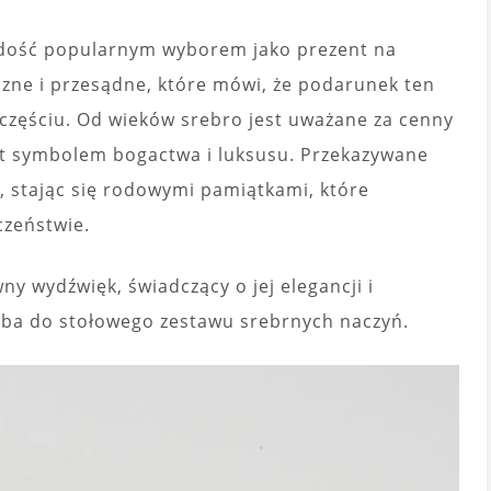
t dość popularnym wyborem jako prezent na
czne i przesądne, które mówi, że podarunek ten
zczęściu. Od wieków srebro jest uważane za cenny
est symbolem bogactwa i luksusu. Przekazywane
, stając się rodowymi pamiątkami, które
czeństwie.
ny wydźwięk, świadczący o jej elegancji i
doba do stołowego zestawu srebrnych naczyń.