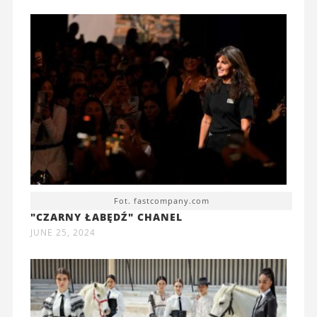
Fot. fastcompany.com
"CZARNY ŁABĘDŹ" CHANEL
JUNE 25, 2024