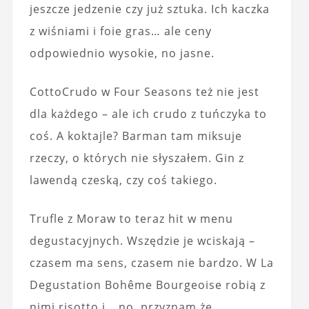
jeszcze jedzenie czy już sztuka. Ich kaczka
z wiśniami i foie gras… ale ceny
odpowiednio wysokie, no jasne.
CottoCrudo w Four Seasons też nie jest
dla każdego – ale ich crudo z tuńczyka to
coś. A koktajle? Barman tam miksuje
rzeczy, o których nie słyszałem. Gin z
lawendą czeską, czy coś takiego.
Trufle z Moraw to teraz hit w menu
degustacyjnych. Wszędzie je wciskają –
czasem ma sens, czasem nie bardzo. W La
Degustation Bohême Bourgeoise robią z
nimi risotto i… no, przyznam że