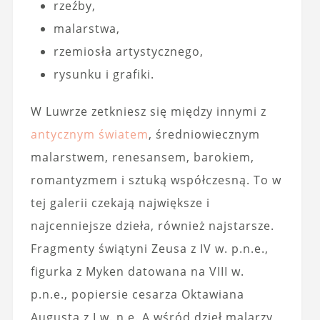
rzeźby,
malarstwa,
rzemiosła artystycznego,
rysunku i grafiki.
W Luwrze zetkniesz się między innymi z
antycznym światem
, średniowiecznym
malarstwem, renesansem, barokiem,
romantyzmem i sztuką współczesną. To w
tej galerii czekają największe i
najcenniejsze dzieła, również najstarsze.
Fragmenty świątyni Zeusa z IV w. p.n.e.,
figurka z Myken datowana na VIII w.
p.n.e., popiersie cesarza Oktawiana
Augusta z I w. n.e. A wśród dzieł malarzy,