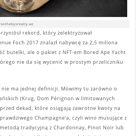
. sothebysrealty.ae
zyniósł rekord, który zelektryzował
ue Foch 2017 znalazł nabywcę za 2,5 miliona
ść butelki, ale o pakiet z NFT-em Bored Ape Yacht
tórego nie da się wycenić w prostym przeliczniku
re nie ma jednej definicji. Mówimy tu zarówno o
ńskich (Krug, Dom Pérignon w limitowanych
 sprzed dekad, które osiągają zawrotne kwoty na
 prawdziwego Champagne’a, czyli wino musujące z
metodą tradycyjną z Chardonnay, Pinot Noir lub