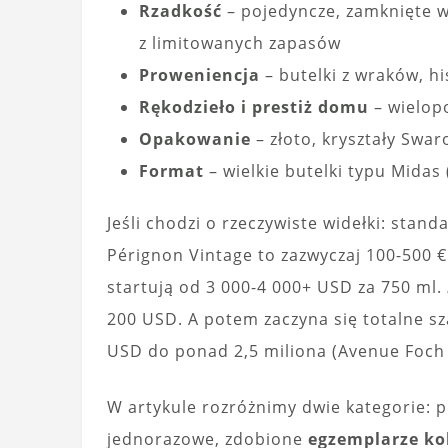
Rzadkość
– pojedyncze, zamknięte wi
z limitowanych zapasów
Proweniencja
– butelki z wraków, hi
Rękodzieło i prestiż domu
– wielop
Opakowanie
– złoto, kryształy Swa
Format
– wielkie butelki typu Midas
Jeśli chodzi o rzeczywiste widełki: sta
Pérignon Vintage to zazwyczaj 100-500 €
startują od 3 000-4 000+ USD za 750 ml.
200 USD. A potem zaczyna się totalne s
USD do ponad 2,5 miliona (Avenue Foch 2
W artykule rozróżnimy dwie kategorie: 
jednorazowe, zdobione
egzemplarze ko