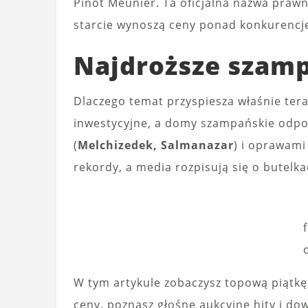
Pinot Meunier. Ta oficjalna nazwa prawn
starcie wynoszą ceny ponad konkurencj
Najdroższe szamp
Dlaczego temat przyspiesza właśnie ter
inwestycyjne, a domy szampańskie odpo
(
Melchizedek, Salmanazar
) i oprawam
rekordy, a media rozpisują się o butelkac
W tym artykule zobaczysz topową piątkę
ceny, poznasz głośne aukcyjne hity i dow