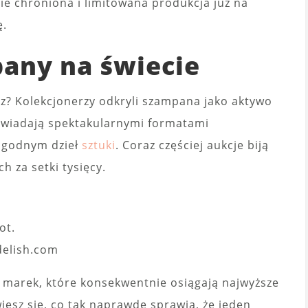
ie chroniona i limitowana produkcja już na
ę.
any na świecie
az? Kolekcjonerzy odkryli szampana jako aktywo
wiadają spektakularnymi formatami
i godnym dzieł
sztuki
. Coraz częściej aukcje biją
h za setki tysięcy.
fot.
delish.com
 marek, które konsekwentnie osiągają najwyższe
iesz się, co tak naprawdę sprawia, że jeden