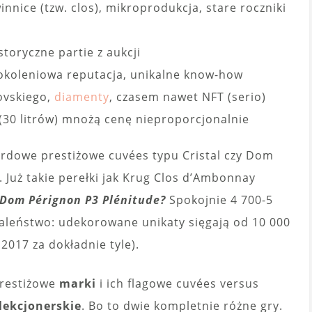
nnice (tzw. clos), mikroprodukcja, stare roczniki
storyczne partie z aukcji
okoleniowa reputacja, unikalne know-how
rovskiego,
diamenty
, czasem nawet NFT (serio)
 (30 litrów) mnożą cenę nieproporcjonalnie
ndardowe prestiżowe cuvées typu Cristal czy Dom
. Już takie perełki jak Krug Clos d’Ambonnay
Dom Pérignon P3 Plénitude?
Spokojnie 4 700-5
zaleństwo: udekorowane unikaty sięgają od 10 000
017 za dokładnie tyle).
prestiżowe
marki
i ich flagowe cuvées versus
lekcjonerskie
. Bo to dwie kompletnie różne gry.