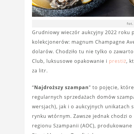
fot
Grudniowy wieczór aukcyjny 2022 roku pr
kolekcjonerów: magnum Champagne Aven
dolarów. Chodziło tu nie tylko o zawarto
Club, luksusowe opakowanie i
prestiż
, k
za litr.
“
Najdroższy szampan
” to pojęcie, któ
regularnych sprzedażach domów szampa
wersjach), jak i o aukcyjnych unikatach
rynku wtórnym. Zawsze jednak chodzi o
regionu Szampanii (AOC), produkowane 