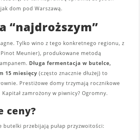
 jak dom pod Warszawą.
a “najdroższym”
gne. Tylko wino z tego konkretnego regionu, z
, Pinot Meunier), produkowane metodą
 szampanem.
Długa fermentacja w butelce,
m 15 miesięcy
(często znacznie dłużej) to
słownie. Prestiżowe domy trzymają rocznikowe
t. Kapitał zamrożony w piwnicy? Ogromny.
e ceny?
e butelki przebijają pułap przyzwoitości: