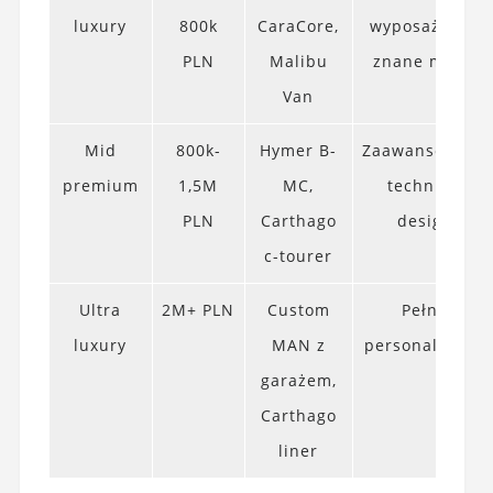
luxury
800k
CaraCore,
wyposażenie,
PLN
Malibu
znane marki
Van
Mid
800k-
Hymer B-
Zaawansowana
premium
1,5M
MC,
technika,
PLN
Carthago
design
c-tourer
Ultra
2M+ PLN
Custom
Pełna
luxury
MAN z
personalizacja
garażem,
Carthago
liner