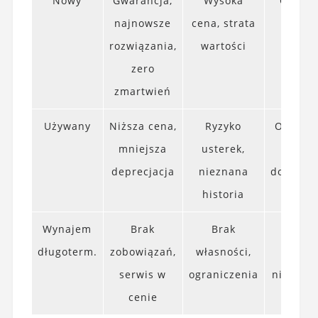
Nowy
Gwarancja,
Wysoka
Ci co p
najnowsze
cena, strata
dłu
rozwiązania,
wartości
użytk
zero
zmartwień
Używany
Niższa cena,
Ryzyko
Ostrożn
mniejsza
usterek,
z
deprecjacja
nieznana
doświad
historia
Wynajem
Brak
Brak
Począt
długoterm.
zobowiązań,
własności,
l
serwis w
ograniczenia
niezdec
cenie