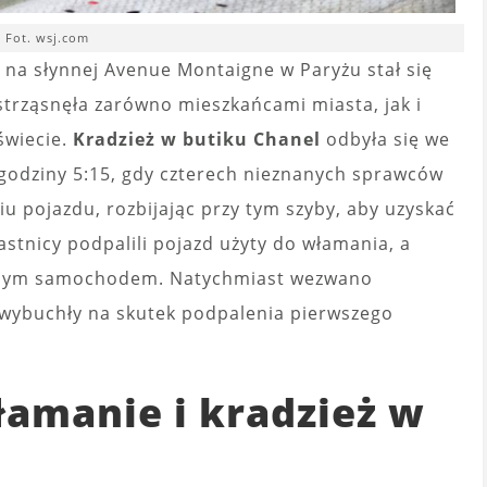
Fot. wsj.com
 na słynnej Avenue Montaigne w Paryżu stał się
strząsnęła zarówno mieszkańcami miasta, jak i
świecie.
Kradzież w butiku Chanel
odbyła się we
godziny 5:15, gdy czterech nieznanych sprawców
iu pojazdu, rozbijając przy tym szyby, aby uzyskać
tnicy podpalili pojazd użyty do włamania, a
 innym samochodem. Natychmiast wezwano
e wybuchły na skutek podpalenia pierwszego
amanie i kradzież w