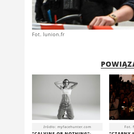
Fot. lunion.fr
POWIĄZ
źródło: myfacehunter.com
Fot.
"CALVINS OR NOTHING"-
"CZARNY 