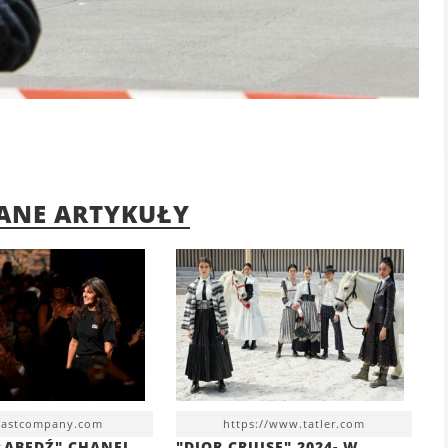
ANE ARTYKUŁY
 fastcompany.com
https://www.tatler.com
ŁABĘDŹ" CHANEL
"DIOR CRUISE" 2024- W