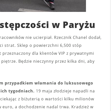
estępczości w Paryżu
acowników nie ucierpiał. Rzecznik Chanel dodał,
i strat. Sklep o powierzchni 6,500 stóp
t przeznaczony dla klientów VIP z prywatnymi
iętrze. Będzie nieczynny przez kilka dni, aby
gim przypadkiem włamania do luksusowego
ich tygodniach.
19 maja złodzieje napadli na
ekając z biżuterią o wartości kilku milionów
ów euro, a dochodzenie nadal trwa. Kradzież w