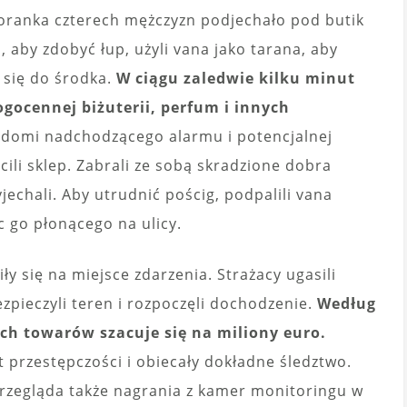
oranka czterech mężczyzn podjechało pod butik
aby zdobyć łup, użyli vana jako tarana, aby
 się do środka.
W ciągu zaledwie kilku minut
ogocennej biżuterii, perfum i innych
domi nadchodzącego alarmu i potencjalnej
ścili sklep. Zabrali ze sobą skradzione dobra
echali. Aby utrudnić pościg, podpalili vana
c go płonącego na ulicy.
ły się na miejsce zdarzenia. Strażacy ugasili
zpieczyli teren i rozpoczęli dochodzenie.
Według
ch towarów szacuje się na miliony euro.
t przestępczości i obiecały dokładne śledztwo.
przegląda także nagrania z kamer monitoringu w