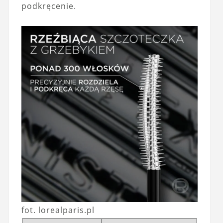
podkręcenie.
fot. lorealparis.pl