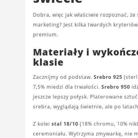
Dobra, więc jak właściwie rozpoznać, że 
marketing? Jest kilka twardych kryterió
premium.
Materiały i wykończ
klasie
Zacznijmy od podstaw.
Srebro 925
(ster
7,5% miedzi dla trwałości.
Srebro 950
idz
jeszcze lepszy połysk. Platerowane sztu
srebra, wyglądają świetnie, ale po lat
Z kolei
stal 18/10
(18% chromu, 10% niklu
ceremoniału. Wytrzyma zmywarkę, nie ma