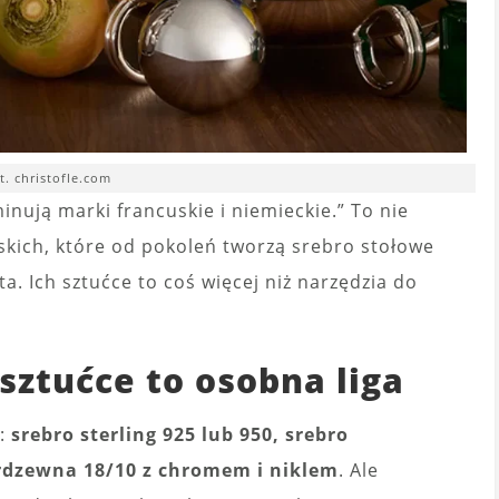
t. christofle.com
nują marki francuskie i niemieckie.” To nie
kich, które od pokoleń tworzą srebro stołowe
ata. Ich sztućce to coś więcej niż narzędzia do
sztućce to osobna liga
a:
srebro sterling 925 lub 950, srebro
erdzewna 18/10 z chromem i niklem
. Ale