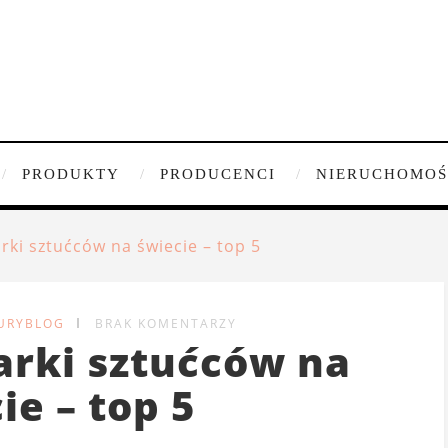
PRODUKTY
PRODUCENCI
NIERUCHOMOŚ
rki sztućców na świecie – top 5
URYBLOG
BRAK KOMENTARZY
arki sztućców na
ie – top 5