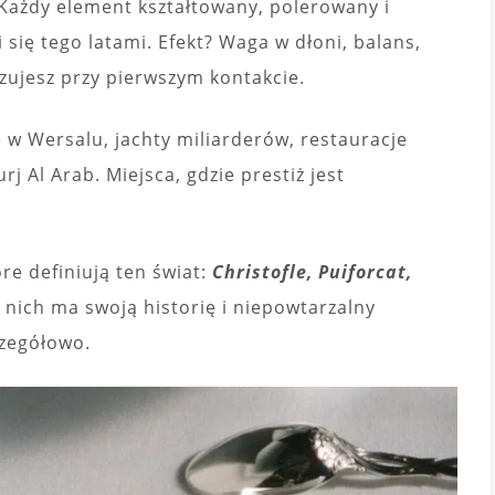
 Każdy element kształtowany, polerowany i
 się tego latami. Efekt? Waga w dłoni, balans,
czujesz przy pierwszym kontakcie.
e w Wersalu, jachty miliarderów, restauracje
urj Al Arab. Miejsca, gdzie prestiż jest
re definiują ten świat:
Christofle, Puiforcat,
z nich ma swoją historię i niepowtarzalny
czegółowo.