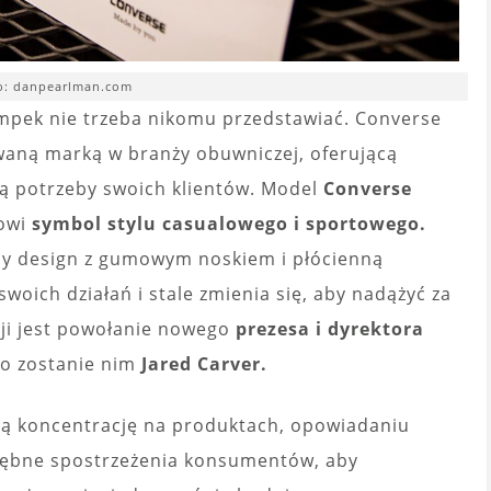
o: danpearlman.com
mpek nie trzeba nikomu przedstawiać. Converse
waną marką w branży obuwniczej, oferującą
ą potrzeby swoich klientów. Model
Converse
nowi
symbol stylu casualowego i sportowego.
zny design z gumowym noskiem i płócienną
woich działań i stale zmienia się, aby nadążyć za
ji jest powołanie nowego
prezesa i dyrektora
o zostanie nim
Jared Carver.
ą koncentrację na produktach, opowiadaniu
głębne spostrzeżenia konsumentów, aby