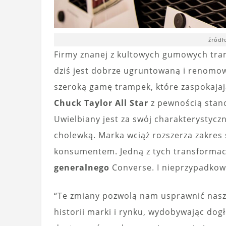
źródł
Firmy znanej z kultowych gumowych tra
dziś jest dobrze ugruntowaną i renomo
szeroką gamę trampek, które zaspokajaj
Chuck Taylor All Star
z pewnością sta
Uwielbiany jest za swój charakterystyc
cholewką. Marka wciąż rozszerza zakres s
konsumentem. Jedną z tych transformac
generalnego
Converse. I nieprzypadkow
“Te zmiany pozwolą nam usprawnić nasz
historii marki i rynku, wydobywając do