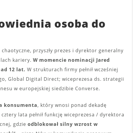
powiednia osoba do
i
a chaotyczne, przyszły prezes i dyrektor generalny
blach kariery.
W momencie nominacji Jared
ad 12 lat.
W strukturach firmy pełnił wcześniej
o, Global Digital Direct; wiceprezesa ds. strategii
iznesu w europejskiej siedzibie Converse.
na konsumenta
, który wnosi ponad dekadę
cztery lata pełnił funkcję wiceprezesa / dyrektora
cnej, gdzie
odblokował silny wzrost w