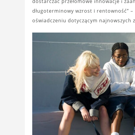
dostarczać przełomowe innowacje i zaa
długoterminowy wzrost i rentowność” – 
oświadczeniu dotyczącym najnowszych z