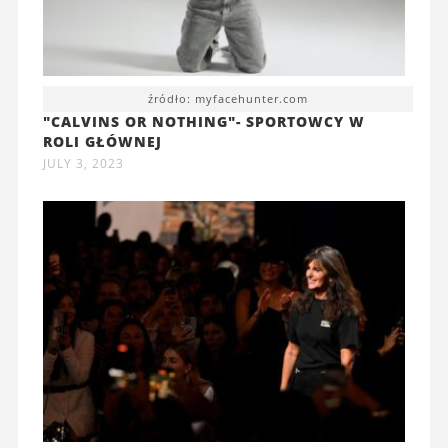
źródło: myfacehunter.com
"CALVINS OR NOTHING"- SPORTOWCY W
ROLI GŁÓWNEJ
JULY 3, 2023