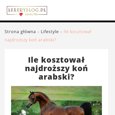
Strona główna
»
Lifestyle
»
Ile kosztował
najdroższy koń arabski?
Ile kosztował
najdroższy koń
arabski?