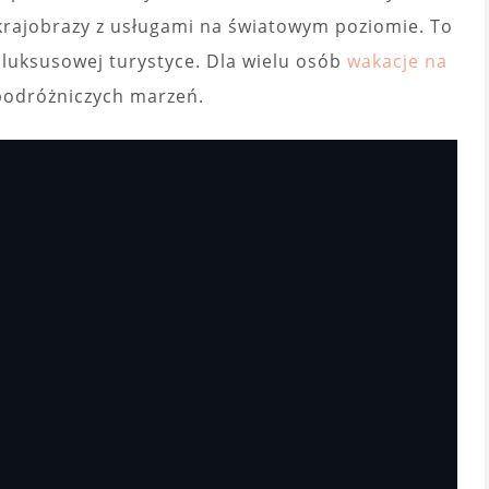
 krajobrazy z usługami na światowym poziomie. To
 luksusowej turystyce. Dla wielu osób
wakacje na
podróżniczych marzeń.