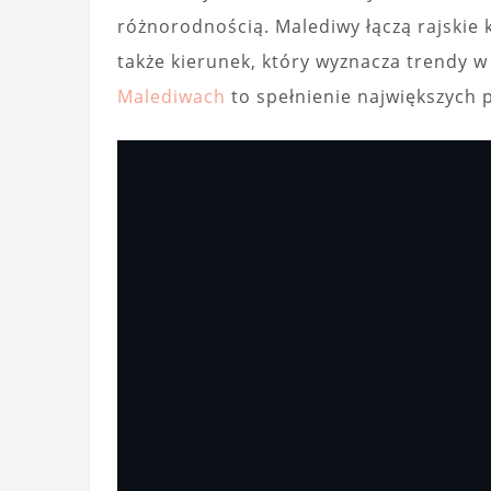
różnorodnością. Malediwy łączą rajskie
także kierunek, który wyznacza trendy w
Malediwach
to spełnienie największych 