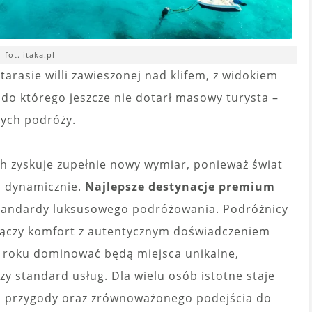
fot. itaka.pl
rasie willi zawieszonej nad klifem, z widokiem
 do którego jeszcze nie dotarł masowy turysta –
wych podróży.
ch zyskuje zupełnie nowy wymiar, ponieważ świat
o dynamicznie.
Najlepsze destynacje premium
tandardy luksusowego podróżowania. Podróżnicy
y łączy komfort z autentycznym doświadczeniem
6 roku dominować będą miejsca unikalne,
zy standard usług. Dla wielu osób istotne staje
i przygody oraz zrównoważonego podejścia do