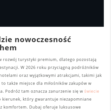
dzie nowoczesność
chem
w rozwój turystyki premium, dlatego pozostają
destynacji. W 2026 roku przyciągną podróżników
hotelami oraz wyjątkowymi atrakcjami, takimi jak
y to także miejsce dla miłośników zakupów w
ta. Podróż tam oznacza zanurzenie się w
świecie
o kierunek, który gwarantuje niezapomniane
 z komfortem. Dubaj oferuje luksusowe