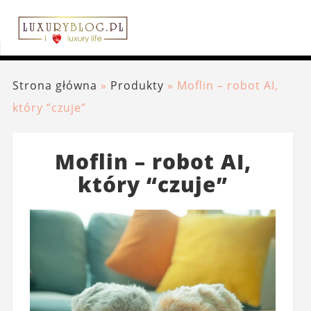
Strona główna
»
Produkty
»
Moflin – robot AI,
który “czuje”
Moflin – robot AI,
który “czuje”