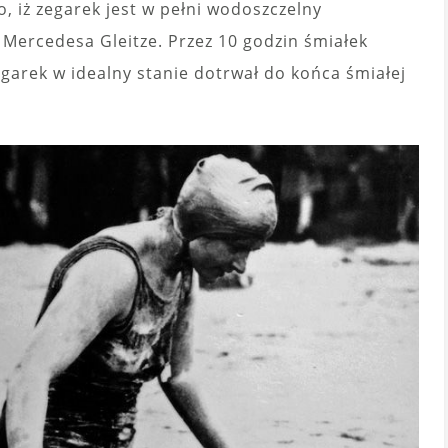
 iż zegarek jest w pełni wodoszczelny
Mercedesa Gleitze. Przez 10 godzin śmiałek
garek w idealny stanie dotrwał do końca śmiałej