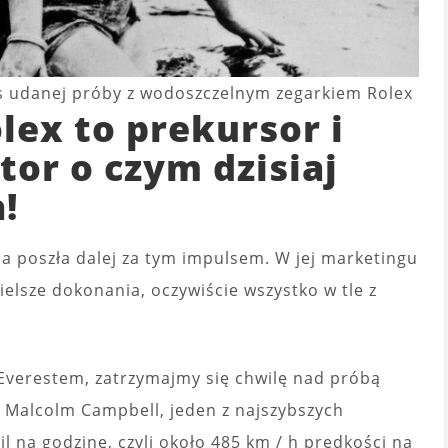
as udanej próby z wodoszczelnym zegarkiem Rolex
lex to prekursor i
or o czym dzisiaj
!
a poszła dalej za tym impulsem. W jej marketingu
mielsze dokonania, oczywiście wszystko w tle z
Everestem, zatrzymajmy się chwilę nad próbą
r Malcolm Campbell, jeden z najszybszych
l na godzinę, czyli około 485 km / h prędkości na