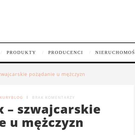
PRODUKTY
PRODUCENCI
NIERUCHOMOŚ
zwajcarskie pożądanie u mężczyzn
UXURYBLOG
BRAK KOMENTARZY
 – szwajcarskie
e u mężczyzn