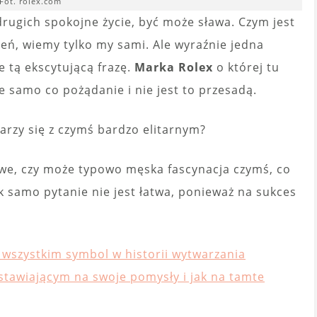
Fot. rolex.com
drugich spokojne życie, być może sława. Czym jest
zeń, wiemy tylko my sami. Ale wyraźnie jedna
 tą ekscytującą frazę.
Marka Rolex
o której tu
e samo co pożądanie i nie jest to przesadą.
arzy się z czymś bardzo elitarnym?
gowe, czy może typowo męska fascynacja czymś, co
ak samo pytanie nie jest łatwa, ponieważ na sukces
 wszystkim symbol w historii wytwarzania
 stawiającym na swoje pomysły i jak na tamte