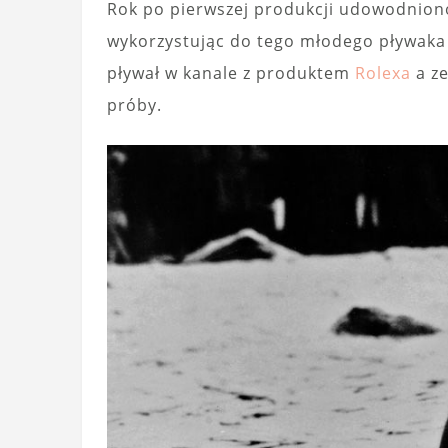
Rok po pierwszej produkcji udowodniono,
wykorzystując do tego młodego pływaka 
pływał w kanale z produktem
Rolexa
a ze
próby.