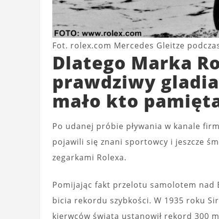
Fot. rolex.com Mercedes Gleitze podcz
Dlatego Marka Ro
prawdziwy gladiat
mało kto pamięta
Po udanej próbie pływania w kanale firm
pojawili się znani sportowcy i jeszcze ś
zegarkami Rolexa.
Pomijając fakt przelotu samolotem nad 
bicia rekordu szybkości. W 1935 roku Si
kierwców świata ustanowił rekord 300 mi