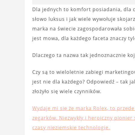
Dla jednych to komfort posiadania, dla 
słowo luksus i jak wiele wywołuje skojar
marka na świecie zagospodarowała sobie
jest mowa, dla każdego faceta znaczy tyl
Dlaczego ta nazwa tak jednoznacznie koj
Czy są to wieloletnie zabiegi marketin
jest nie dla każdego? Odpowiedź – tak j
złożyło się wiele czynników.
Wydaje mi się że marka Rolex, to przede
zegarków. Niezwykły i heroiczny pionier
czasy nieziemskie technologie.