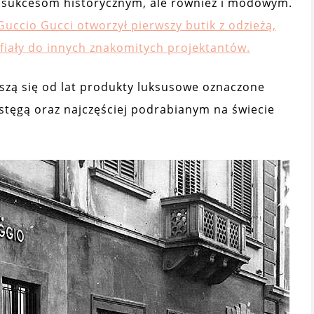
ki sukcesom historycznym, ale również i modowym.
uccio Gucci otworzył pierwszy butik z odzieżą,
afiały do innych znakomitych projektantów.
szą się od lat produkty luksusowe oznaczone
stęgą oraz najczęściej podrabianym na świecie