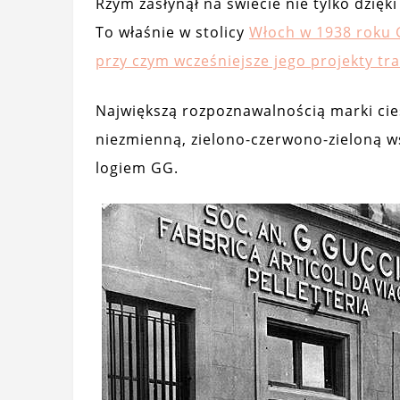
Rzym zasłynął na świecie nie tylko dzię
To właśnie w stolicy
Włoch w 1938 roku G
przy czym wcześniejsze jego projekty tr
Największą rozpoznawalnością marki cie
niezmienną, zielono-czerwono-zieloną w
logiem GG.