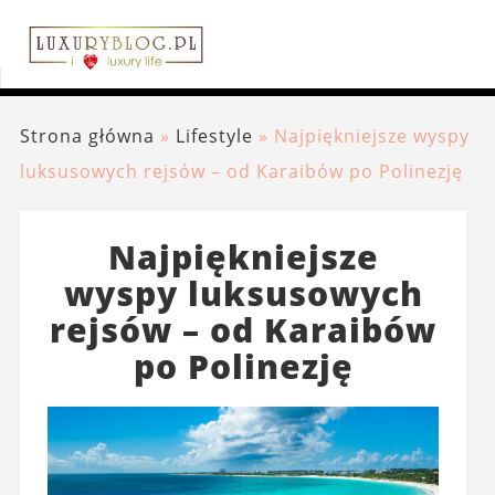
Strona główna
»
Lifestyle
»
Najpiękniejsze wyspy
luksusowych rejsów – od Karaibów po Polinezję
Najpiękniejsze
wyspy luksusowych
rejsów – od Karaibów
po Polinezję