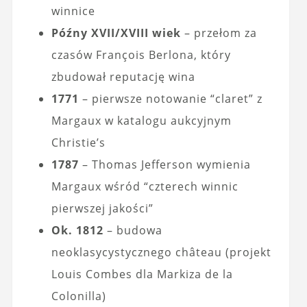
winnice
Późny XVII/XVIII wiek
– przełom za
czasów François Berlona, który
zbudował reputację wina
1771
– pierwsze notowanie “claret” z
Margaux w katalogu aukcyjnym
Christie’s
1787
– Thomas Jefferson wymienia
Margaux wśród “czterech winnic
pierwszej jakości”
Ok. 1812
– budowa
neoklasycystycznego château (projekt
Louis Combes dla Markiza de la
Colonilla)