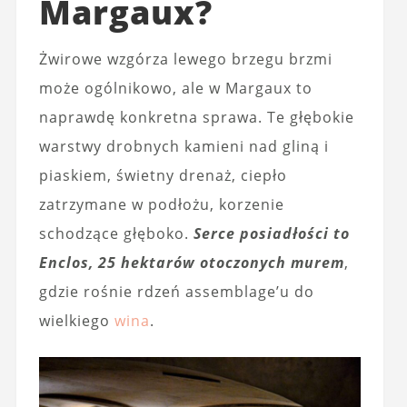
Margaux?
Żwirowe wzgórza lewego brzegu brzmi
może ogólnikowo, ale w Margaux to
naprawdę konkretna sprawa. Te głębokie
warstwy drobnych kamieni nad gliną i
piaskiem, świetny drenaż, ciepło
zatrzymane w podłożu, korzenie
schodzące głęboko.
Serce posiadłości to
Enclos, 25 hektarów otoczonych murem
,
gdzie rośnie rdzeń assemblage’u do
wielkiego
wina
.