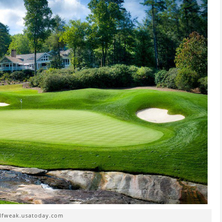
olfweak.usatoday.com