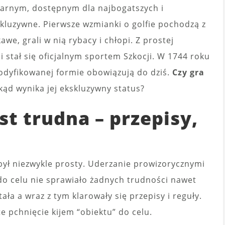
litarnym, dostępnym dla najbogatszych i
kskluzywne. Pierwsze wzmianki o golfie pochodzą z
awe, grali w nią rybacy i chłopi. Z prostej
i stał się oficjalnym sportem Szkocji. W 1744 roku
modyfikowanej formie obowiązują do dziś.
Czy gra
ąd wynika jej ekskluzywny status?
st trudna – przepisy,
był niezwykle prosty. Uderzanie prowizorycznymi
 do celu nie sprawiało żadnych trudności nawet
a a wraz z tym klarowały się przepisy i reguły.
te pchnięcie kijem “obiektu” do celu.