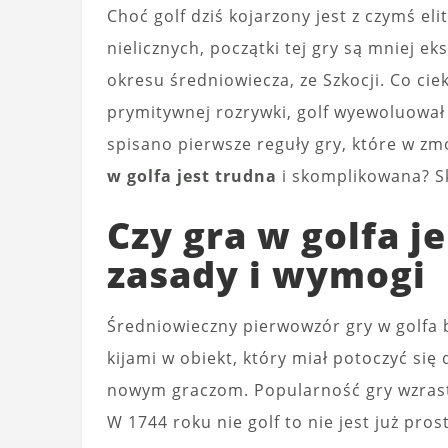
Choć golf dziś kojarzony jest z czymś e
nielicznych, początki tej gry są mniej e
okresu średniowiecza, ze Szkocji. Co ciek
prymitywnej rozrywki, golf wyewoluował 
spisano pierwsze reguły gry, które w z
w golfa jest trudna
i skomplikowana? Sk
Czy gra w golfa je
zasady i wymogi
Średniowieczny pierwowzór gry w golfa 
kijami w obiekt, który miał potoczyć się
nowym graczom. Popularność gry wzrastał
W 1744 roku nie golf to nie jest już pros