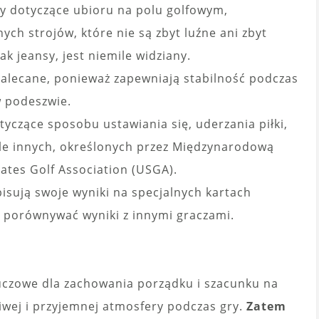
ady dotyczące ubioru na polu golfowym,
ch strojów, które nie są zbyt luźne ani zbyt
ak jeansy, jest niemile widziany.
 zalecane, ponieważ zapewniają stabilność podczas
w podeszwie.
dotyczące sposobu ustawiania się, uderzania piłki,
iele innych, określonych przez Międzynarodową
tates Golf Association (USGA).
pisują swoje wyniki na specjalnych kartach
i porównywać wyniki z innymi graczami.
kluczowe dla zachowania porządku i szacunku na
iwej i przyjemnej atmosfery podczas gry.
Zatem