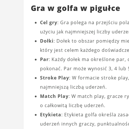
Gra w golfa w pigułce
Cel gry
: Gra polega na przejściu pol
użyciu jak najmniejszej liczby uderze
Dołki
: Dołek to obszar pomiędzy mie
który jest celem każdego doświadcze
Par
: Każdy dołek ma określone par, c
pokonać. Par może wynosić 3, 4 lub 
Stroke Play
: W formacie stroke play,
najmniejszą liczbą uderzeń.
Match Play
: W match play, gracze r
o całkowitą liczbę uderzeń.
Etykieta
: Etykieta golfa określa za
uderzeń innych graczy, punktualność