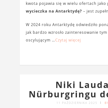
kwota pojawia się w wielu ofertach jako
wycieczka na Antarktydę?
– jest zupełn
W 2024 roku Antarktydę odwiedziło pona
jak bardzo wzrosło zainteresowanie tym
oscylującym …
Czytaj więcej
Niki Lauda
Nürburgringu d
11 PAŹDZIERNIKA 2025
B