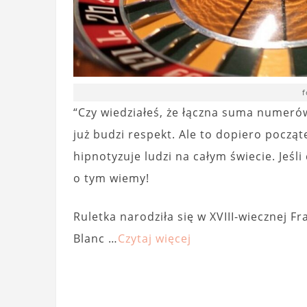
f
“Czy wiedziałeś, że łączna suma numerów
już budzi respekt. Ale to dopiero począt
hipnotyzuje ludzi na całym świecie. Jeśl
o tym wiemy!
Ruletka narodziła się w XVIII-wiecznej Fr
Blanc …
Czytaj więcej