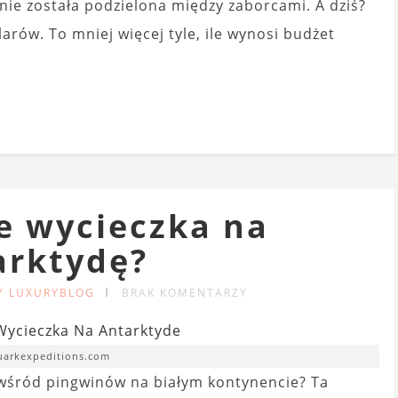
nie została podzielona między zaborcami. A dziś?
arów. To mniej więcej tyle, ile wynosi budżet
je wycieczka na
arktydę?
Y LUXURYBLOG
BRAK KOMENTARZY
quarkexpeditions.com
ć wśród pingwinów na białym kontynencie? Ta