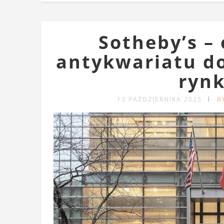
Sotheby’s –
antykwariatu do
rynk
13 PAŹDZIERNIKA 2025
B