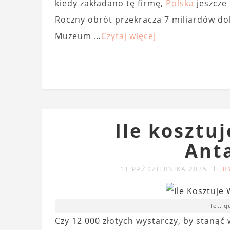
kiedy zakładano tę firmę,
Polska
jeszcze 
Roczny obrót przekracza 7 miliardów dol
Muzeum …
Czytaj więcej
Ile kosztu
Ant
11 PAŹDZIERNIKA 2025
B
fot. 
Czy 12 000 złotych wystarczy, by staną