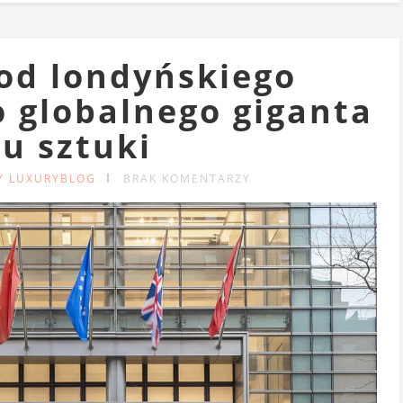
 od londyńskiego
 globalnego giganta
u sztuki
Y LUXURYBLOG
BRAK KOMENTARZY