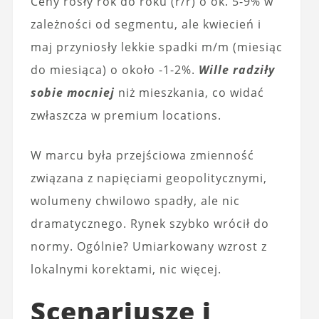
Ceny rosły rok do roku (r/r) o ok. 5-9% w
zależności od segmentu, ale kwiecień i
maj przyniosły lekkie spadki m/m (miesiąc
do miesiąca) o około -1-2%.
Wille radziły
sobie mocniej
niż mieszkania, co widać
zwłaszcza w premium locations.
W marcu była przejściowa zmienność
związana z napięciami geopolitycznymi,
wolumeny chwilowo spadły, ale nic
dramatycznego. Rynek szybko wrócił do
normy. Ogólnie? Umiarkowany wzrost z
lokalnymi korektami, nic więcej.
Scenariusze i