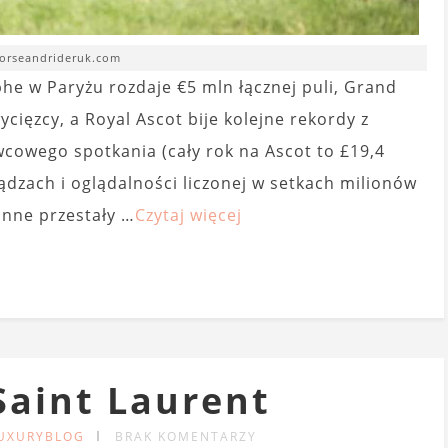
horseandrideruk.com
phe w Paryżu rozdaje €5 mln łącznej puli, Grand
ycięzcy, a Royal Ascot bije kolejne rekordy z
owego spotkania (cały rok na Ascot to £19,4
dzach i oglądalności liczonej w setkach milionów
onne przestały …
Czytaj więcej
Saint Laurent
LUXURYBLOG
BRAK KOMENTARZY