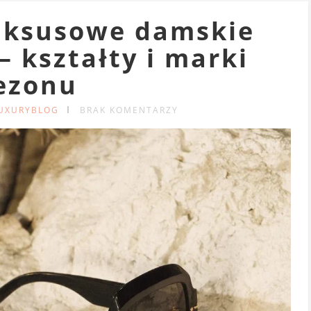
luksusowe damskie
– kształty i marki
ezonu
LUXURYBLOG
BRAK KOMENTARZY