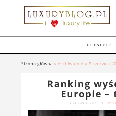
LIFESTYLE
Strona główna
»
Archiwum dla 8 czerwca 2
Ranking wyś
Europie – 
8 CZERWCA 2026
BY 