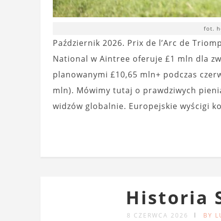
fot. 
Październik 2026. Prix de l’Arc de Triom
National w Aintree oferuje £1 mln dla zw
planowanymi £10,65 mln+ podczas czerwc
mln). Mówimy tutaj o prawdziwych pienią
widzów globalnie. Europejskie wyścigi k
Historia 
8 CZERWCA 2026
BY 